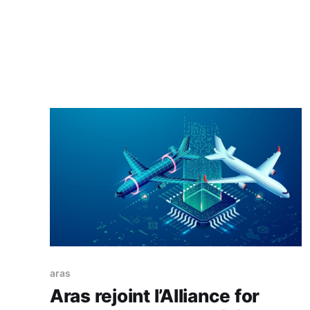
tous : une technologie logicielle, sans capteur
additionnel, compatible avec toutes les
marques de pneumatiques et intégrable dans
tous types de véhicules. * Avec son jumeau
aras
Aras rejoint l’Alliance for