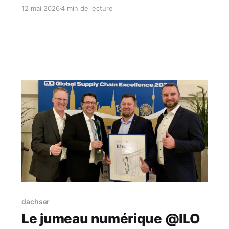
technologique complet et un déploiement cloud
12 mai 2026
4 min de lecture
pour améliorer la collaboration en ingénierie et
accélérer la mise sur le marché des systèmes
intelligents. Points clés · Plateforme ouverte
pour créer, déployer, gérer et utiliser des
jumeaux numériques électroniques, établissant
un nouveau paradigme
dachser
Le jumeau numérique @ILO