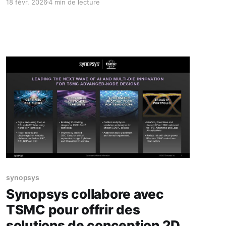
18 févr. 2026
4 min de lecture
services Dell continuent de soutenir l’équipe
McLaren Mastercard Formula 1 Team, de l’usine
au circuit * Cette collaboration reflète une
vision commune alliant innovation
technologique et intelligence humaine au
service de
synopsys
Synopsys collabore avec
TSMC pour offrir des
solutions de conception 2D