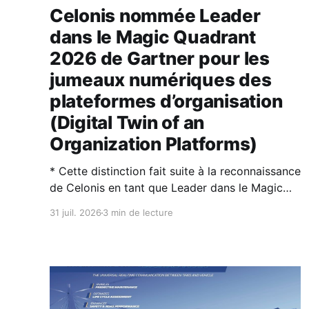
Celonis nommée Leader
dans le Magic Quadrant
2026 de Gartner pour les
jumeaux numériques des
plateformes d’organisation
(Digital Twin of an
Organization Platforms)
* Cette distinction fait suite à la reconnaissance
de Celonis en tant que Leader dans le Magic
Quadrant™ 2026 de Gartner® sur la Process
31 juil. 2026
3 min de lecture
Intelligence. * Les jumeaux numériques
d’organisation (DTO) et l’intelligence artificielle
sont des technologies complémentaires : l’IA
rend les DTO plus puissants et plus faciles à
utiliser,