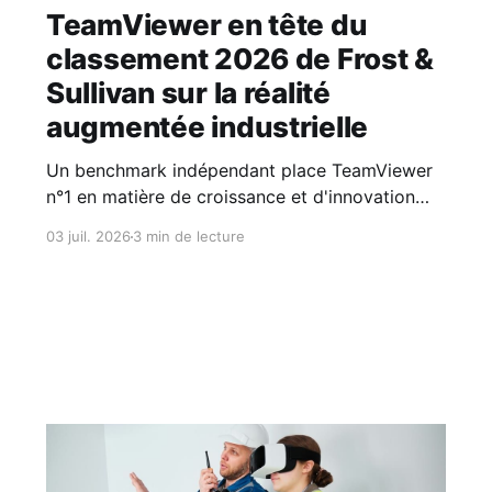
TeamViewer en tête du
classement 2026 de Frost &
Sullivan sur la réalité
augmentée industrielle
Un benchmark indépendant place TeamViewer
n°1 en matière de croissance et d'innovation
parmi les plateformes de réalité augmentée
03 juil. 2026
3 min de lecture
(AR) dédiées aux opérations des équipes
terrain dans l'industrie. Frost & Sullivan a
désigné TeamViewer comme Visionary Leader,
classant l'entreprise au 1er rang en matière