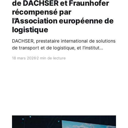
de DACHSER et Fraunhofer
récompensé par
l’Association européenne de
logistique
DACHSER, prestataire international de solutions
de transport et de logistique, et l’institut
Fraunhofer viennent d’être récompensés par
18 mars 2026
2 min de lecture
l’Association Européenne de Logistique (ELA)
pour leur jumeau numérique @ILO. Remise fin
février à Vienne, cette distinction salue l’un des
projets les plus avancés en matière d’innovation
logistique.