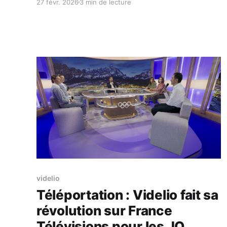
27 févr. 2026
3 min de lecture
aujourd’hui que ClearSphere, une application de
visualisation peropératoire conçue pour Apple
Vision Pro, a obtenu la certification européenne
MDR (Medical Device Regulation 2017/745).
Cette étape confirme la pertinence clinique
videlio
Téléportation : Videlio fait sa
révolution sur France
Télévisions pour les JO