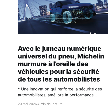
Avec le jumeau numérique
universel du pneu, Michelin
murmure à l’oreille des
véhicules pour la sécurité
de tous les automobilistes
* Une innovation qui renforce la sécurité des
automobilistes, améliore la performance
globale du véhicule et l’expérience de conduite.
20 mai 2026
4 min de lecture
* Une solution pionnière et unique, pensée pour