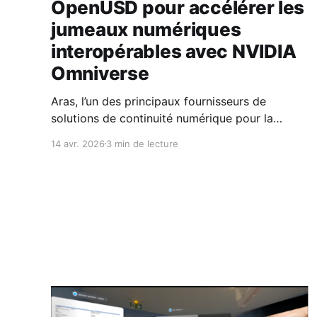
OpenUSD pour accélérer les
jumeaux numériques
interopérables avec NVIDIA
Omniverse
Aras, l’un des principaux fournisseurs de
solutions de continuité numérique pour la
gestion du cycle de vie des produits et
14 avr. 2026
3 min de lecture
l'ingénierie IA, annonce aujourd'hui rejoindre
l’Alliance for OpenUSD (AOUSD), une
organisation ouverte à but non lucratif qui
œuvre pour la normalisation, et le
développement