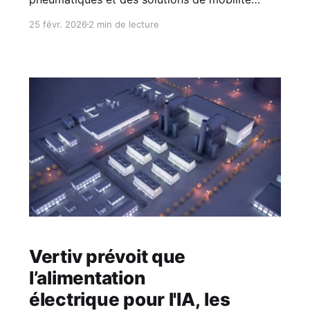
durable, vient de franchir une étape décisive
25 févr. 2026
2 min de lecture
dans la digitalisation du développement de ses
pneus en s’équipant d’un simulateur de conduite
de dernière génération. Une avancée de plus
pour le processus de développement virtuel de
pneus de
Vertiv prévoit que
l’alimentation
électrique pour l'IA, les