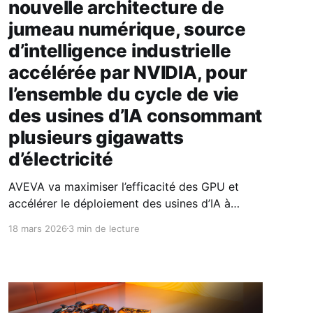
nouvelle architecture de
jumeau numérique, source
d’intelligence industrielle
accélérée par NVIDIA, pour
l’ensemble du cycle de vie
des usines d’IA consommant
plusieurs gigawatts
d’électricité
AVEVA va maximiser l’efficacité des GPU et
accélérer le déploiement des usines d’IA à
grande échelle en collaboration avec NVIDIA
18 mars 2026
3 min de lecture
Les logiciels d’ingénierie et d’exploitation
d’AVEVA sont intégrés au NVIDIA Omniverse
DSX Blueprint, ajoutant les capacités d’AVEVA
au jumeau numérique AI Factory AVEVA, leader