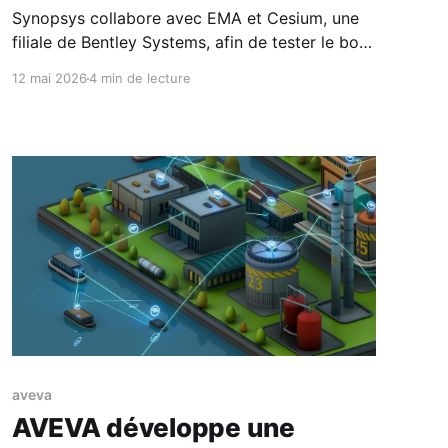
Synopsys collabore avec EMA et Cesium, une
filiale de Bentley Systems, afin de tester le bon
fonctionnement des équipements en
12 mai 2026
4 min de lecture
reproduisant virtuellement des composants,
des systèmes et l'environnement lunaire. • Le
Centre spatial Johnson de la NASA, situé à
Houston, fait appel à Synopsys et à Electro
Magnetic Applications,
aveva
AVEVA développe une