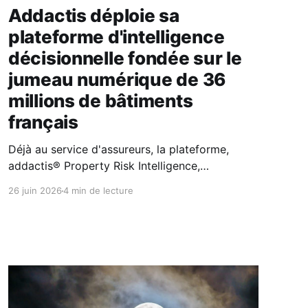
Addactis déploie sa
plateforme d'intelligence
décisionnelle fondée sur le
jumeau numérique de 36
millions de bâtiments
français
Déjà au service d'assureurs, la plateforme,
addactis® Property Risk Intelligence,
transforme les données bâtimentaires en
26 juin 2026
4 min de lecture
intelligence opérationnelle pour la souscription,
la prévention et le pilotage des risques MRH. En
combinant géomatique, IA et expertise
assurantielle, Addactis apporte aux assureurs
une connaissance fine de la vulnérabilité du bâti
pour