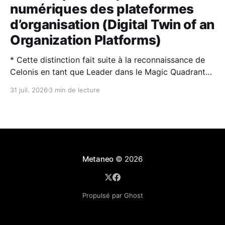
numériques des plateformes
d’organisation (Digital Twin of an
Organization Platforms)
* Cette distinction fait suite à la reconnaissance de
Celonis en tant que Leader dans le Magic Quadrant™
2026 de Gartner® sur la Process Intelligence. * Les
31 juil. 2026
3 min de lecture
jumeaux numériques d’organisation (DTO) et
l’intelligence artificielle sont des technologies
complémentaires : l’IA rend les DTO plus puissants et
plus faciles à utiliser,
Metaneo
© 2026
Propulsé par Ghost