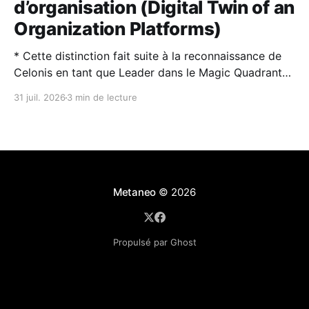
d’organisation (Digital Twin of an
Organization Platforms)
* Cette distinction fait suite à la reconnaissance de
Celonis en tant que Leader dans le Magic Quadrant™
2026 de Gartner® sur la Process Intelligence. * Les
31 juil. 2026
3 min de lecture
jumeaux numériques d’organisation (DTO) et
l’intelligence artificielle sont des technologies
complémentaires : l’IA rend les DTO plus puissants et
plus faciles à utiliser,
Metaneo
© 2026
Propulsé par Ghost