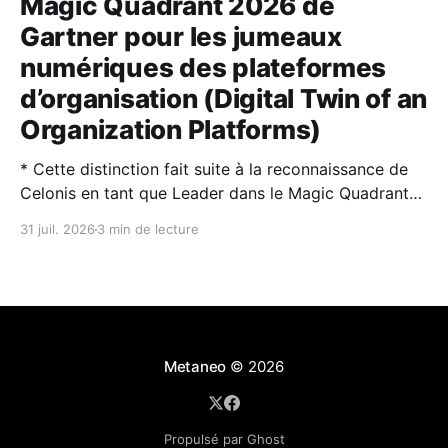
Magic Quadrant 2026 de
Gartner pour les jumeaux
numériques des plateformes
d’organisation (Digital Twin of an
Organization Platforms)
* Cette distinction fait suite à la reconnaissance de
Celonis en tant que Leader dans le Magic Quadrant™
2026 de Gartner® sur la Process Intelligence. * Les
31 juil. 2026
3 min de lecture
jumeaux numériques d’organisation (DTO) et
l’intelligence artificielle sont des technologies
complémentaires : l’IA rend les DTO plus puissants et
plus faciles à utiliser,
Metaneo
© 2026
Propulsé par Ghost