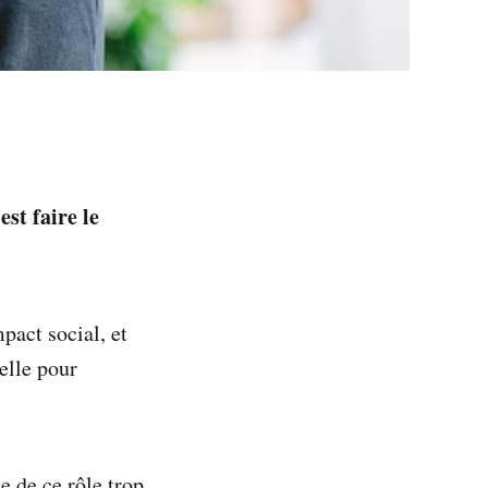
est faire le
pact social, et
elle pour
e de ce rôle trop