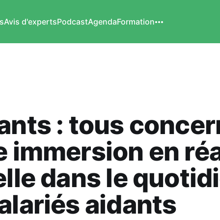
s
Avis d'experts
Podcast
Agenda
Formation
ants : tous concer
e immersion en réa
elle dans le quotid
alariés aidants