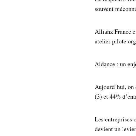
souvent méconnu,
Allianz France e
atelier pilote or
Aidance : un en
Aujourd’hui, on 
(3) et 44% d’entr
Les entreprises o
devient un levie