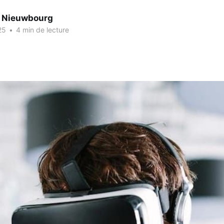
e Nieuwbourg
25
•
4 min de lecture