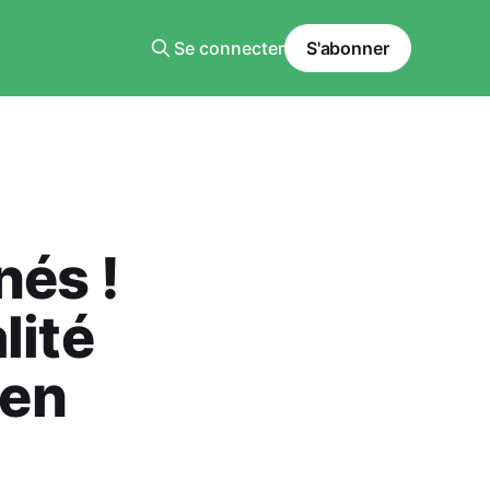
Se connecter
S'abonner
nés !
lité
ien