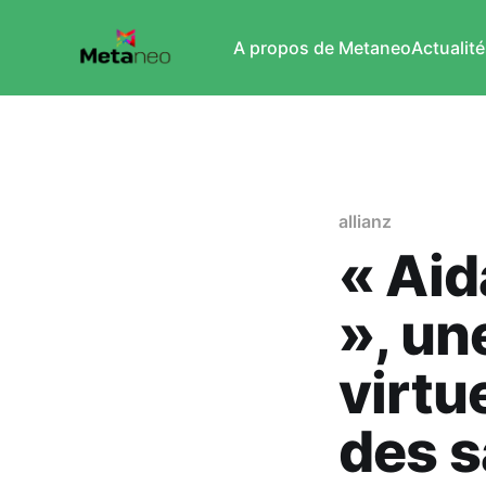
A propos de Metaneo
Actualité
allianz
« Aid
», un
virtu
des s