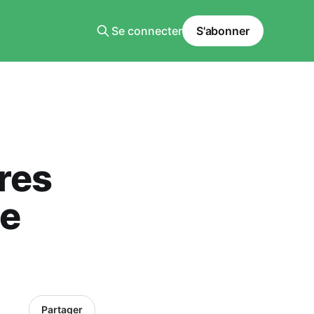
Se connecter
S'abonner
res
le
Partager