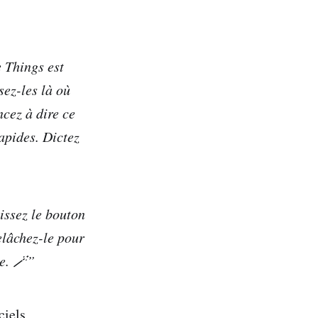
e Things est
sez-les là où
ncez à dire ce
apides. Dictez
issez le bouton
relâchez-le pour
ie. 🪄”
ciels