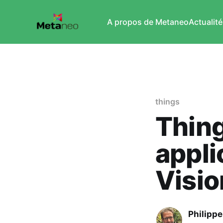
A propos de Metaneo
Actualité
things
Thing
appli
Visio
Philipp