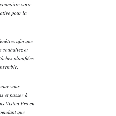
connaître votre
native pour la
enêtres afin que
e souhaitez et
tâches planifiées
ensemble.
pour vous
ns et passez à
ans Vision Pro en
i pendant que