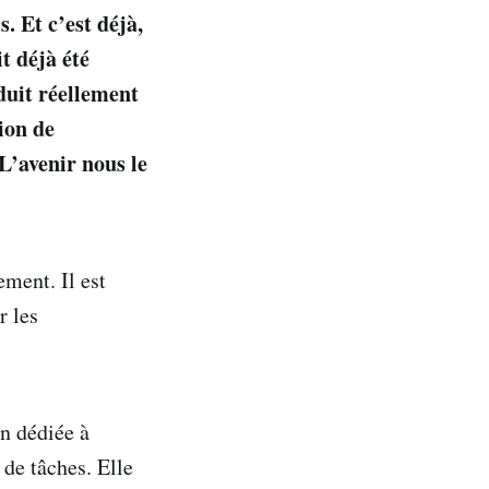
. Et c’est déjà,
t déjà été
duit réellement
ion de
 L’avenir nous le
ement. Il est
r les
n dédiée à
 de tâches. Elle