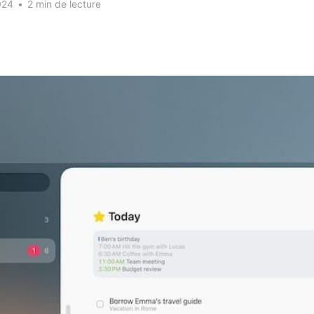
024
•
2 min de lecture