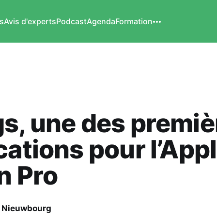
s
Avis d'experts
Podcast
Agenda
Formation
s, une des premiè
cations pour l’App
n Pro
e Nieuwbourg