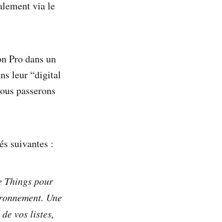
alement via le
on Pro dans un
ns leur “digital
nous passerons
és suivantes :
e Things pour
vironnement. Une
de vos listes,