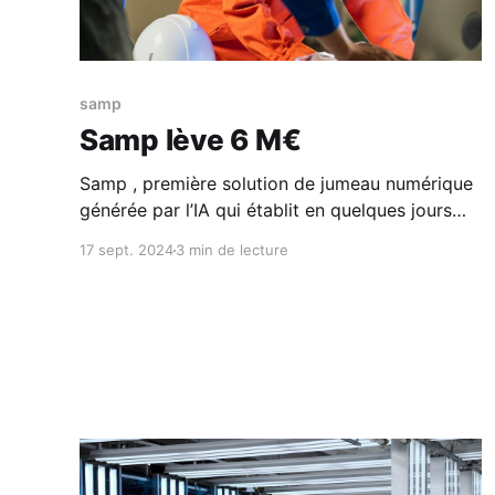
samp
Samp lève 6 M€
Samp , première solution de jumeau numérique
générée par l’IA qui établit en quelques jours
une compréhension constante des sites
17 sept. 2024
3 min de lecture
industriels sensibles, annonce la clôture d’une
levée de fonds de 6 millions d’euros. Cette
injection de capital stratégique auprès des
investisseurs technologiques Promus
Ventures et Kvanted va permettre