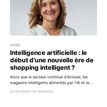
nvidia
Intelligence artificielle : le
début d’une nouvelle ère de
shopping intelligent ?
Alors que le secteur continue d'évoluer, les
magasins intelligents alimentés par l'IA et la
réalité virtuelle deviennent la nouvelle norme.
23 mai 2023
4 min de lecture
De grands changements sont en cours dans
l'une des plus grandes industries du monde.
D'une valeur de 26 000 milliards de dollars