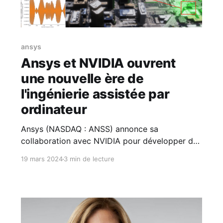
ansys
Ansys et NVIDIA ouvrent
une nouvelle ère de
l'ingénierie assistée par
ordinateur
Ansys (NASDAQ : ANSS) annonce sa
collaboration avec NVIDIA pour développer des
solutions de simulation de nouvelle génération
19 mars 2024
3 min de lecture
alimentées par le calcul accéléré et l'IA
générative. Ce partenariat élargi permettra de
fusionner des technologies de pointe pour faire
progresser les technologies 6G, booster les
solveurs Ansys via les GPU