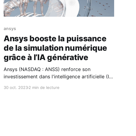
ansys
Ansys booste la puissance
de la simulation numérique
grâce à l’IA générative
Ansys (NASDAQ : ANSS) renforce son
investissement dans l'intelligence artificielle (IA)
et annonce deux prochaines intégrations au
30 oct. 2023
2 min de lecture
sein de sa gamme de produits de simulation
numérique. Baptisées Ansys SimAI et Ansys AI+,
ces solutions dopées à l’IA doivent aider à
améliorer l’expérience des utilisateurs pour
accélérer la