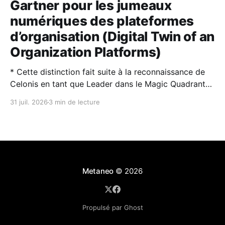
Gartner pour les jumeaux
numériques des plateformes
d’organisation (Digital Twin of an
Organization Platforms)
* Cette distinction fait suite à la reconnaissance de
Celonis en tant que Leader dans le Magic Quadrant™
2026 de Gartner® sur la Process Intelligence. * Les
31 juil. 2026
3 min de lecture
jumeaux numériques d’organisation (DTO) et
l’intelligence artificielle sont des technologies
complémentaires : l’IA rend les DTO plus puissants et
plus faciles à utiliser,
Metaneo
© 2026
Propulsé par Ghost