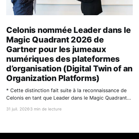
Celonis nommée Leader dans le
Magic Quadrant 2026 de
Gartner pour les jumeaux
numériques des plateformes
d’organisation (Digital Twin of an
Organization Platforms)
* Cette distinction fait suite à la reconnaissance de
Celonis en tant que Leader dans le Magic Quadrant™
2026 de Gartner® sur la Process Intelligence. * Les
31 juil. 2026
3 min de lecture
jumeaux numériques d’organisation (DTO) et
l’intelligence artificielle sont des technologies
complémentaires : l’IA rend les DTO plus puissants et
plus faciles à utiliser,