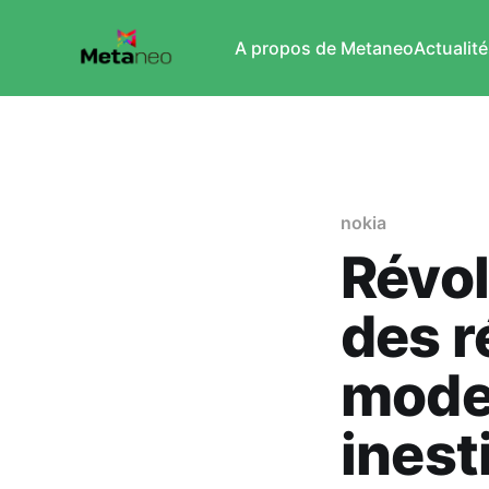
A propos de Metaneo
Actualité
nokia
Révol
des 
moder
inest