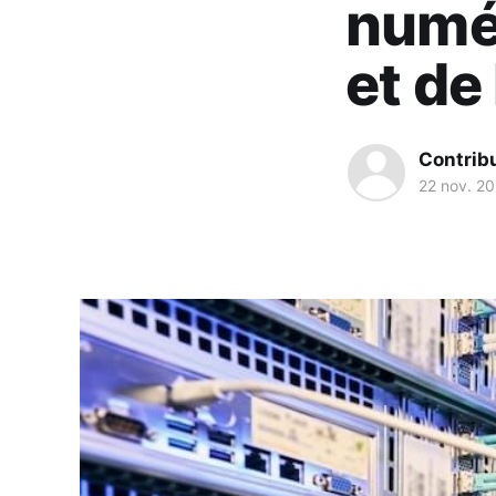
numé
et de 
Contribu
22 nov. 2