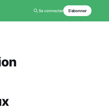
Se connecter
S'abonner
ion
ux