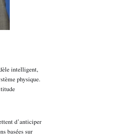
èle intelligent,
système physique.
titude
ttent d’anticiper
ons basées sur