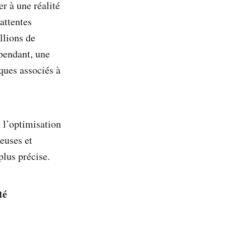
r à une réalité
 attentes
llions de
ependant, une
ques associés à
 l’optimisation
euses et
plus précise.
té