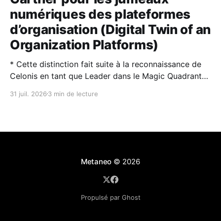
numériques des plateformes
d’organisation (Digital Twin of an
Organization Platforms)
* Cette distinction fait suite à la reconnaissance de
Celonis en tant que Leader dans le Magic Quadrant™
2026 de Gartner® sur la Process Intelligence. * Les
31 juil. 2026
3 min de lecture
jumeaux numériques d’organisation (DTO) et
l’intelligence artificielle sont des technologies
complémentaires : l’IA rend les DTO plus puissants et
plus faciles à utiliser,
Metaneo
© 2026
Propulsé par Ghost