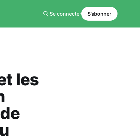
Se connecter
S'abonner
et les
n
 de
au