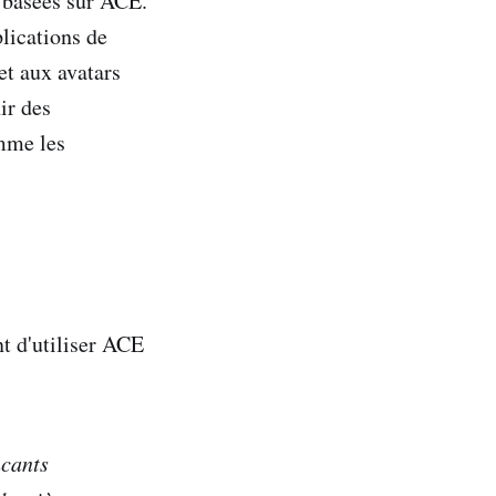
 basées sur ACE.
lications de
et aux avatars
ir des
mme les
t d'utiliser ACE
ncants