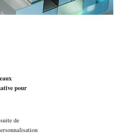
meaux
native pour
suite de
personnalisation