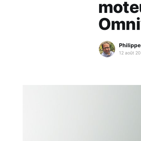
mote
Omni
Philipp
12 août 2