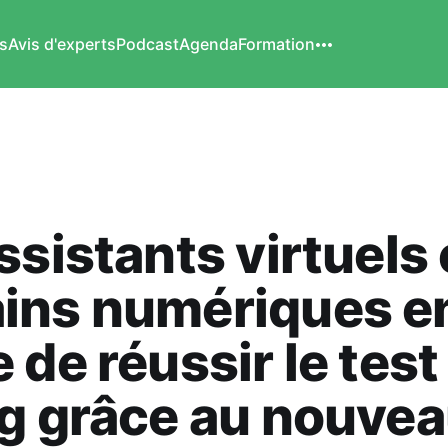
s
Avis d'experts
Podcast
Agenda
Formation
ssistants virtuels 
ins numériques e
 de réussir le test
g grâce au nouve