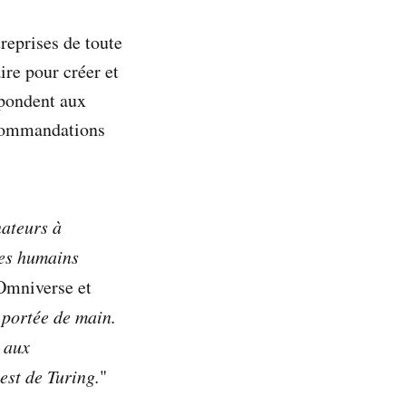
reprises de toute
ire pour créer et
épondent aux
recommandations
nateurs à
les humains
 Omniverse et
portée de main.
 aux
est de Turing.
"