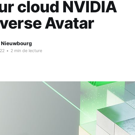
ur cloud NVIDIA
verse Avatar
e Nieuwbourg
022
•
2 min de lecture