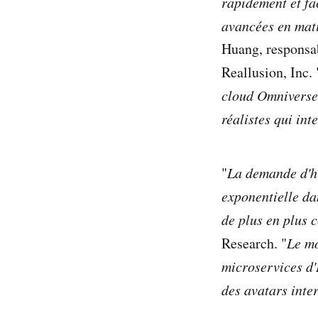
rapidement et fa
avancées en matiè
Huang, responsab
Reallusion, Inc. 
cloud Omniverse
réalistes qui int
"
La demande d'hu
exponentielle dan
de plus en plus 
Research. "
Le mo
microservices d'
des avatars intera