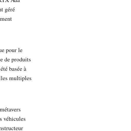
t géré
ement
e pour le
re de produits
été basée à
lles multiples
 métavers
s véhicules
nstructeur