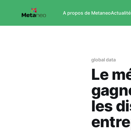
A propos de Metaneo
Actualité
global data
Le mé
gagn
les d
entre