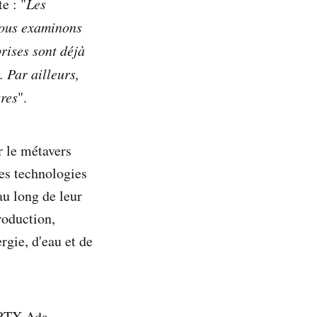
e : "
Les
 nous examinons
rises sont déjà
. Par ailleurs,
tres
".
r le métavers
des technologies
au long de leur
roduction,
rgie, d'eau et de
 RTX Ada