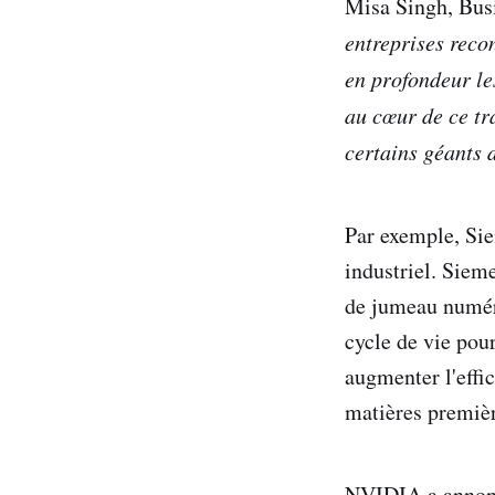
Misa Singh, Bus
entreprises reco
en profondeur le
au cœur de ce tra
certains géants 
Par exemple, Sie
industriel. Sieme
de jumeau numéri
cycle de vie pou
augmenter l'effi
matières premièr
NVIDIA a annonc