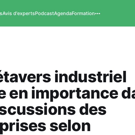
s
Avis d'experts
Podcast
Agenda
Formation
tavers industriel
e en importance d
iscussions des
prises selon