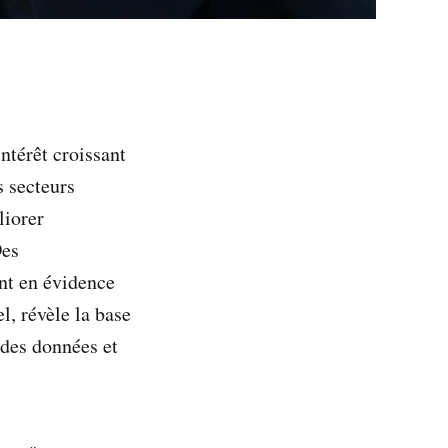
ntérêt croissant
s secteurs
liorer
Des
nt en évidence
l, révèle la base
 des données et