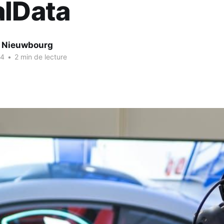
alData
e Nieuwbourg
24
•
2 min de lecture