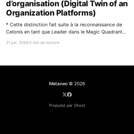
d’organisation (Digital Twin of an
Organization Platforms)
* Cette distinction fait suite à la reconnaissance de
Celonis en tant que Leader dans le Magic Quadrant™
2026 de Gartner® sur la Process Intelligence. * Les
31 juil. 2026
3 min de lecture
jumeaux numériques d’organisation (DTO) et
l’intelligence artificielle sont des technologies
complémentaires : l’IA rend les DTO plus puissants et
plus faciles à utiliser,
Metaneo
© 2026
Propulsé par Ghost