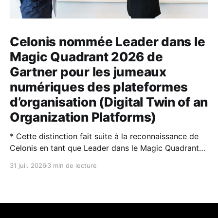
Celonis nommée Leader dans le
Magic Quadrant 2026 de
Gartner pour les jumeaux
numériques des plateformes
d’organisation (Digital Twin of an
Organization Platforms)
* Cette distinction fait suite à la reconnaissance de
Celonis en tant que Leader dans le Magic Quadrant™
2026 de Gartner® sur la Process Intelligence. * Les
31 juil. 2026
3 min de lecture
jumeaux numériques d’organisation (DTO) et
l’intelligence artificielle sont des technologies
complémentaires : l’IA rend les DTO plus puissants et
plus faciles à utiliser,