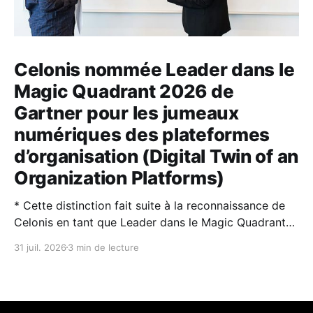
Celonis nommée Leader dans le
Magic Quadrant 2026 de
Gartner pour les jumeaux
numériques des plateformes
d’organisation (Digital Twin of an
Organization Platforms)
* Cette distinction fait suite à la reconnaissance de
Celonis en tant que Leader dans le Magic Quadrant™
2026 de Gartner® sur la Process Intelligence. * Les
31 juil. 2026
3 min de lecture
jumeaux numériques d’organisation (DTO) et
l’intelligence artificielle sont des technologies
complémentaires : l’IA rend les DTO plus puissants et
plus faciles à utiliser,