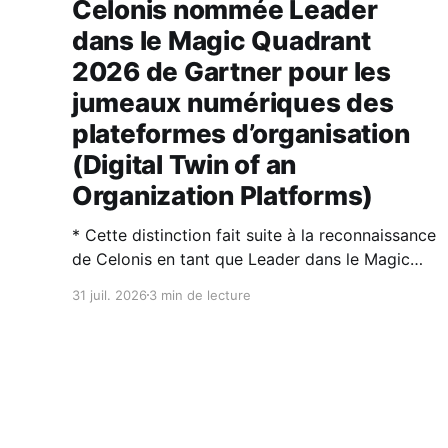
Celonis nommée Leader
dans le Magic Quadrant
2026 de Gartner pour les
jumeaux numériques des
plateformes d’organisation
(Digital Twin of an
Organization Platforms)
* Cette distinction fait suite à la reconnaissance
de Celonis en tant que Leader dans le Magic
Quadrant™ 2026 de Gartner® sur la Process
31 juil. 2026
3 min de lecture
Intelligence. * Les jumeaux numériques
d’organisation (DTO) et l’intelligence artificielle
sont des technologies complémentaires : l’IA
rend les DTO plus puissants et plus faciles à
utiliser,