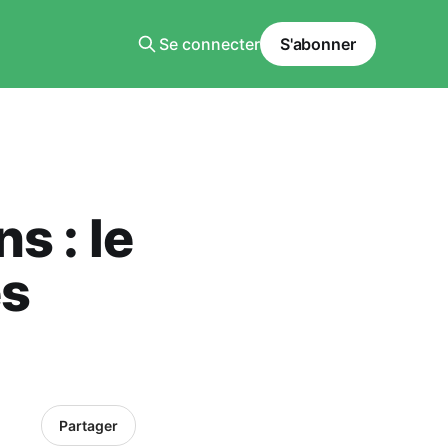
Se connecter
S'abonner
s : le
es
Partager