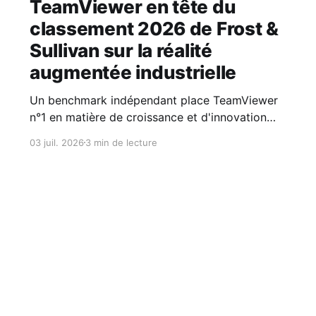
TeamViewer en tête du
classement 2026 de Frost &
Sullivan sur la réalité
augmentée industrielle
Un benchmark indépendant place TeamViewer
n°1 en matière de croissance et d'innovation
parmi les plateformes de réalité augmentée
03 juil. 2026
3 min de lecture
(AR) dédiées aux opérations des équipes
terrain dans l'industrie. Frost & Sullivan a
désigné TeamViewer comme Visionary Leader,
classant l'entreprise au 1er rang en matière