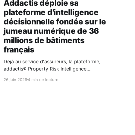
Addactis déploie sa
plateforme d'intelligence
décisionnelle fondée sur le
jumeau numérique de 36
millions de bâtiments
français
Déjà au service d'assureurs, la plateforme,
addactis® Property Risk Intelligence,
transforme les données bâtimentaires en
26 juin 2026
4 min de lecture
intelligence opérationnelle pour la souscription,
la prévention et le pilotage des risques MRH. En
combinant géomatique, IA et expertise
assurantielle, Addactis apporte aux assureurs
une connaissance fine de la vulnérabilité du bâti
pour