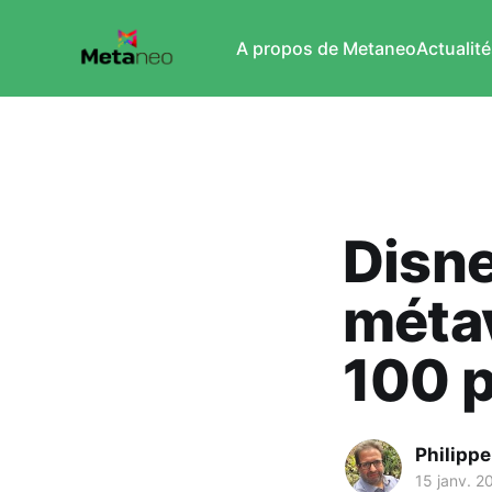
A propos de Metaneo
Actualité
Disne
métav
100 
Philipp
15 janv. 2