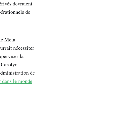
érivés devraient
pérationnels de
mme Meta
urrait nécessiter
uperviser la
u Carolyn
administration de
ir dans le monde