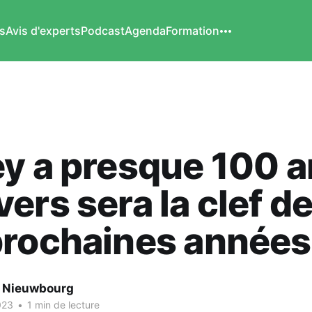
s
Avis d'experts
Podcast
Agenda
Formation
y a presque 100 an
ers sera la clef d
prochaines années
e Nieuwbourg
023
•
1 min de lecture