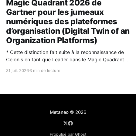
Magic Quadrant 2026 de
Gartner pour les jumeaux
numériques des plateformes
d’organisation (Digital Twin of an
Organization Platforms)
* Cette distinction fait suite à la reconnaissance de
Celonis en tant que Leader dans le Magic Quadrant™
2026 de Gartner® sur la Process Intelligence. * Les
31 juil. 2026
3 min de lecture
jumeaux numériques d’organisation (DTO) et
l’intelligence artificielle sont des technologies
complémentaires : l’IA rend les DTO plus puissants et
plus faciles à utiliser,
Metaneo
© 2026
Propulsé par Ghost