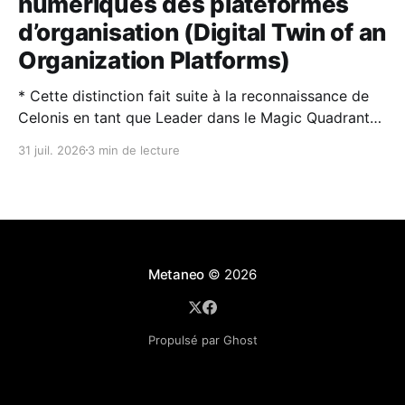
numériques des plateformes
d’organisation (Digital Twin of an
Organization Platforms)
* Cette distinction fait suite à la reconnaissance de
Celonis en tant que Leader dans le Magic Quadrant™
2026 de Gartner® sur la Process Intelligence. * Les
31 juil. 2026
3 min de lecture
jumeaux numériques d’organisation (DTO) et
l’intelligence artificielle sont des technologies
complémentaires : l’IA rend les DTO plus puissants et
plus faciles à utiliser,
Metaneo
© 2026
Propulsé par Ghost