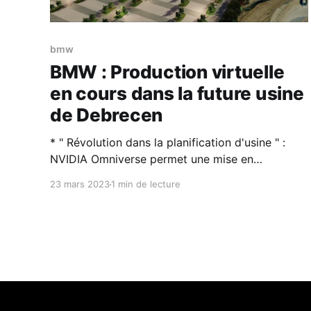
bmw
BMW : Production virtuelle
en cours dans la future usine
de Debrecen
* " Révolution dans la planification d'usine " :
NVIDIA Omniverse permet une mise en
production virtuelle dans l'usine de Debrecen
23 mars 2023
1 min de lecture
plus de deux ans avant le lancement de la
production sur site * Nouvelle dimension de
BMW iFACTORY : Des processus de planification
plus rapides et plus efficaces permettent