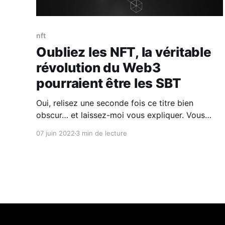
nft
Oubliez les NFT, la véritable
révolution du Web3
pourraient être les SBT
Oui, relisez une seconde fois ce titre bien
obscur… et laissez-moi vous expliquer. Vous
connaissez les « NFT », ces jetons non fongibles
07 juin 2022
3 min de lecture
et donc transférables, qui ont entrainé
spéculation et mauvaise image du Web3,
laissant penser qu’il serait peuplé de rappeurs,
de footballeurs et de marques de luxe plus