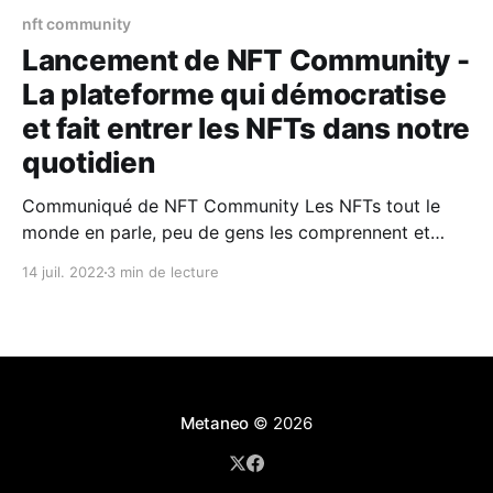
nft community
Lancement de NFT Community -
La plateforme qui démocratise
et fait entrer les NFTs dans notre
quotidien
Communiqué de NFT Community Les NFTs tout le
monde en parle, peu de gens les comprennent et
quand on s’adresse au grand public, ils ne se sentent
14 juil. 2022
3 min de lecture
pas concernés pour 62 %*. Les démocratiser, les
rendre accessibles et leur donner une véritable
fonction pour notre quotidien, c’est l’ambition
Metaneo
© 2026