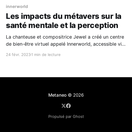
innerworld
Les impacts du métavers sur la
santé mentale et la perception
La chanteuse et compositrice Jewel a créé un centre
de bien-être virtuel appelé Innerworld, accessible via
le métavers, qui pourrait être utilisé comme
24 févr. 2023
1 min de lecture
alternative ou complément à la thérapie
traditionnelle. Innerworld propose des sessions en
groupe basées sur des méthodes cognitives et
comportementales reconnues, ainsi que des outils
visuels
Metaneo
© 2026
Propulsé par Ghost