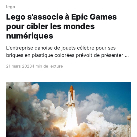
lego
Lego s'associe à Epic Games
pour cibler les mondes
numériques
L'entreprise danoise de jouets célèbre pour ses
briques en plastique colorées prévoit de présenter un
monde virtuel en partenariat avec Epic Games,
21 mars 2023
1 min de lecture
l'entreprise de moteurs de jeux, afin de continuer à
augmenter sa part de marché et sa croissance en
pénétrant de nouveaux marchés numériques. Cette