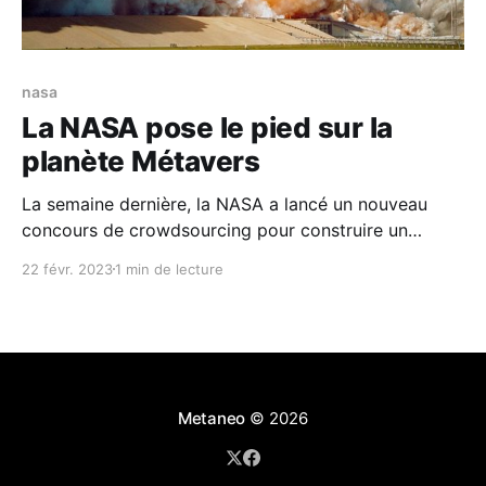
nasa
La NASA pose le pied sur la
planète Métavers
La semaine dernière, la NASA a lancé un nouveau
concours de crowdsourcing pour construire un
simulateur de réalité virtuelle (VR) de Mars. L'agence
22 févr. 2023
1 min de lecture
serait en mesure d'utiliser le simulateur pour préparer
les astronautes aux différents scénarios auxquels ils
pourraient être confrontés lors d'une mission
Metaneo
© 2026