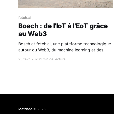
fetch.ai
Bosch : de l'IoT à l'EoT grâce
au Web3
Bosch et fetch.ai, une plateforme technologique
autour du Web3, du machine learning et des
technologies autonomes, ont créé la fondation
23 févr. 2023
1 min de lecture
fetch.ai pour la recherche, le développement et
la commercialisation de technologies Web3.
L'objectif est de créer une Économie des choses
(EoT), décentralisée, où les machines s&
Metaneo
© 2026