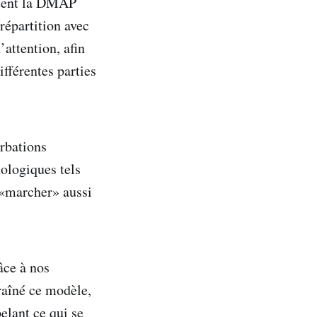
ntent la DMAP
répartition avec
attention, afin
fférentes parties
rbations
ologiques tels
 «marcher» aussi
âce à nos
raîné ce modèle,
lant ce qui se