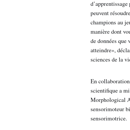
d’apprentissage 
peuvent résoudre 
champions au jeu
manière dont vou
de données que 
atteindre», décla
sciences de la v
En collaboration
scientifique a m
Morphological At
sensorimoteur bio
sensorimotrice.