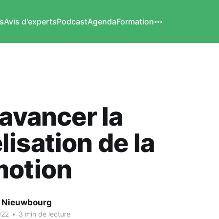
s
Avis d'experts
Podcast
Agenda
Formation
 avancer la
isation de la
motion
e Nieuwbourg
022
•
3 min de lecture