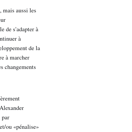
 mais aussi les
eur
le de s'adapter à
ontinuer à
veloppement de la
re à marcher
des changements
tièrement
 Alexander
 par
et/ou «pénalise»