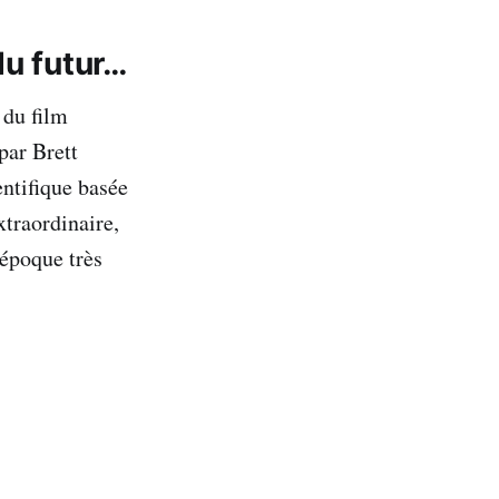
du futur…
 du film
par Brett
ntifique basée
xtraordinaire,
’époque très