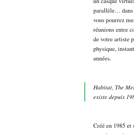
un casque virtue
parallèle… dans
vous pourrez mene
réunions entre co
de votre artiste 
physique, instan
années.
Habitat, The Met
existe depuis 198
Créé en 1985 et s