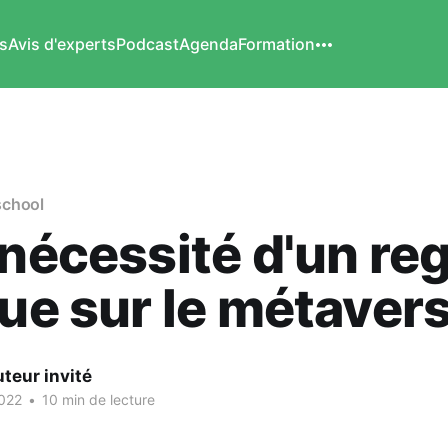
s
Avis d'experts
Podcast
Agenda
Formation
school
 nécessité d'un re
que sur le métavers
teur invité
2022
•
10 min de lecture