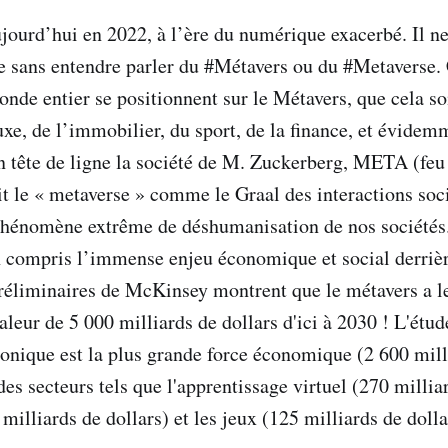
urd’hui en 2022, à l’ère du numérique exacerbé. Il ne
e sans entendre parler du #Métavers ou du #Metaverse.
onde entier se positionnent sur le Métavers, que cela s
uxe, de l’immobilier, du sport, de la finance, et évidem
ête de ligne la société de M. Zuckerberg, META (feu
t le « metaverse » comme le Graal des interactions soci
hénomène extrême de déshumanisation de nos sociétés.
en compris l’immense enjeu économique et social derriè
réliminaires de McKinsey montrent que le métavers a le
aleur de 5 000 milliards de dollars d'ici à 2030 ! L'étu
nique est la plus grande force économique (2 600 mill
des secteurs tels que l'apprentissage virtuel (270 millia
 milliards de dollars) et les jeux (125 milliards de dolla