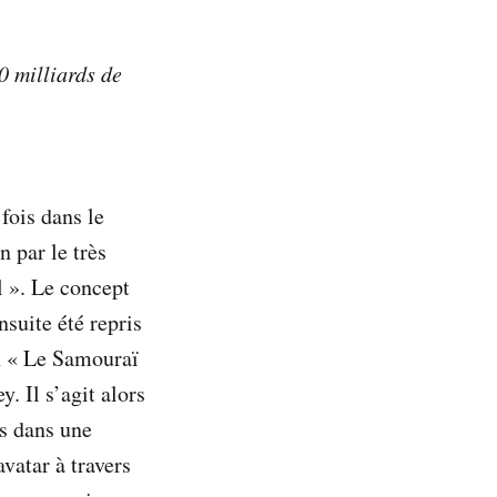
0 milliards de
fois dans le
 par le très
l ». Le concept
suite été repris
n « Le Samouraï
y. Il s’agit alors
us dans une
vatar à travers