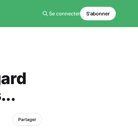
Se connecter
S'abonner
gard
...
Partager