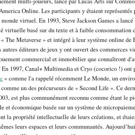
nement multi-joueurs, lancé par Lucas Arts sur Commo
 America Online. Les participants y étaient représentés 
n monde virtuel. En 1993, Steve Jackson Games a lan
té virtuelle basé sur du texte et à faible consommation
 « The Metaverse » et intégré à leur système online de
s autres éditeurs de jeux y ont ouvert des commerces vir
gouement commercial et immobilier que connaîtront d'au
 En 1997, Canal+ Multimedia et Cryo (cocorico !) ont
e
» comme l'a rappelé récemment Le Monde, un enviro
 comme un des précurseurs de « Second Life ». Ce dern
 2003, est plus communément reconnu comme étant le pi
ale et économique basée sur un système de micropaieme
ent la propriété intellectuelle de leurs créations, et étaie
mêmes leurs espaces et leurs communautés. Aujourd’hui