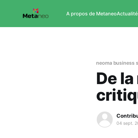
A propos de Metaneo
Actualité
neoma business 
De la
criti
Contribu
04 sept. 