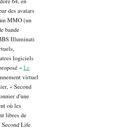
dore 64, en
par des avatars
cé un MMO (un
 de bande
 BBS Illuminati
tuels,
tres logiciels
 proposé «
Le
nnement virtuel
ier, « Second
onnier d'une
nt où les
nt libres de
 Second Life