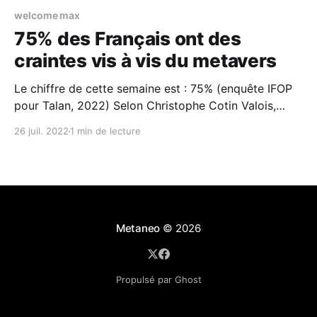
welcome max
75% des Français ont des
craintes vis à vis du metavers
Le chiffre de cette semaine est : 75% (enquête IFOP
pour Talan, 2022) Selon Christophe Cotin Valois,
Directeur de Welcome Max, « Cette donnée soulève
26 juil. 2022
1 min de lecture
des questions de fond : qu'est-ce que les Français
comprennent derrière le mot Métavers ? Les
participants de cette étude ont-ils tous répondu à la
Metaneo
© 2026
Propulsé par Ghost