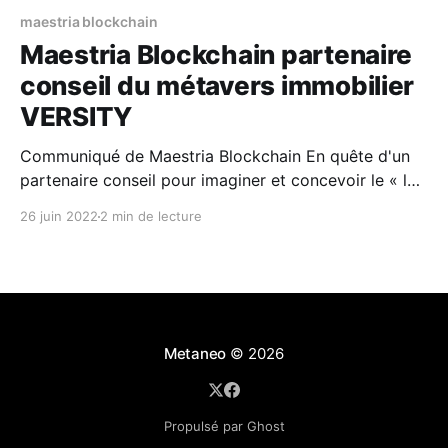
maestria blockchain
Maestria Blockchain partenaire
conseil du métavers immobilier
VERSITY
Communiqué de Maestria Blockchain En quête d'un
partenaire conseil pour imaginer et concevoir le « le
premier métaverse immobilier dédié aux
26 juin 2022
2 min de lecture
professionnels et aux particuliers », VERSITY a fait
appel aux équipes de Maestria Blockchain pour
l'accompagner dans cette mission au long cours. Le
projet entre actuellement dans
Metaneo
© 2026
Propulsé par Ghost