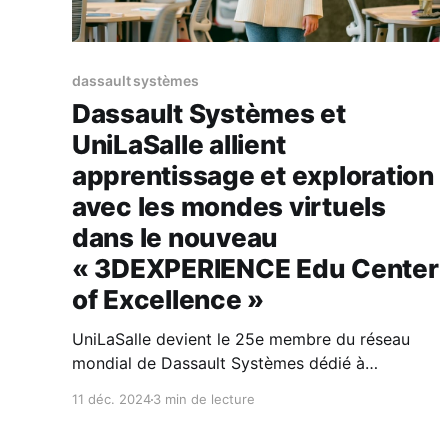
dassault systèmes
Dassault Systèmes et
UniLaSalle allient
apprentissage et exploration
avec les mondes virtuels
dans le nouveau
« 3DEXPERIENCE Edu Center
of Excellence »
UniLaSalle devient le 25e membre du réseau
mondial de Dassault Systèmes dédié à
l’apprentissage expérientiel grâce à la
11 déc. 2024
3 min de lecture
plateforme 3DEXPERIENCE * Le nouvel espace
d’innovation numérique d’UniLaSalle baptisé