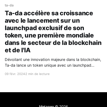
ta-da
Ta-da accélère sa croissance
avec le lancement sur un
launchpad exclusif de son
token, une première mondiale
dans le secteur de la blockchain
et de l'IA
Dévoilant une innovation majeure dans la blockchain,
Ta-da lance un token unique avec un launchpad
dédié, redéfinissant la rémunération des micro-tâches
09 févr. 2024
2 min de lecture
à l’échelle mondiale. Dans une démarche résolument
tournée vers l'innovation et la révolution du marché
de la rémunération des micro-tâches, Ta-da, start-
Metaneo
© 2026