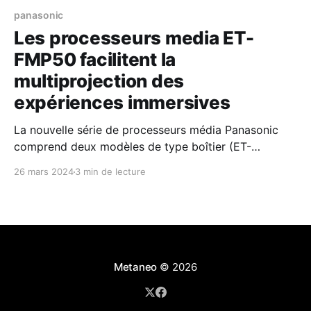
panasonic
Les processeurs media ET-
FMP50 facilitent la
multiprojection des
expériences immersives
La nouvelle série de processeurs média Panasonic
comprend deux modèles de type boîtier (ET-
FMP50/FMP20) et une carte de fonction au standard
26 mars 2024
3 min de lecture
Intel® SDM (ET-SBFMP10). Panasonic Connect
Europe a levé le voile sur sa nouvelle série ET-FMP50
à l'occasion de l'ISE 2024. Composée
Metaneo
© 2026