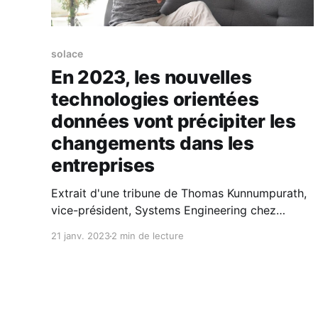
solace
En 2023, les nouvelles
technologies orientées
données vont précipiter les
changements dans les
entreprises
Extrait d'une tribune de Thomas Kunnumpurath,
vice-président, Systems Engineering chez
Solace Elles vont permettre à chaque entreprise
21 janv. 2023
2 min de lecture
de faire un usage plus intensif de ses données,
d’améliorer son efficacité commerciale et de
servir sa clientèle finale de manière plus efficace
et plus rapide qu’elle n’