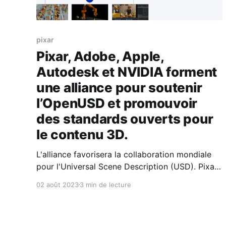
pixar
Pixar, Adobe, Apple,
Autodesk et NVIDIA forment
une alliance pour soutenir
l’OpenUSD et promouvoir
des standards ouverts pour
le contenu 3D.
L'alliance favorisera la collaboration mondiale
pour l'Universal Scene Description (USD). Pixar,
Adobe, Apple, Autodesk, et NVIDIA, ainsi que la
02 août 2023
3 min de lecture
Joint Development Foundation (JDF), affiliée à
la Linux Foundation, annoncent aujourd'hui la
création de l'Alliance for OpenUSD (AOUSD)