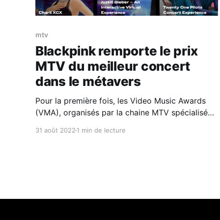
mtv
Blackpink remporte le prix
MTV du meilleur concert
dans le métavers
Pour la première fois, les Video Music Awards
(VMA), organisés par la chaine MTV spécialisée
dans la musique, récompensaient un artiste ou
31 août 2022
1 min de lecture
un groupe pour sa prestation dans le métavers.
Avaient été nominés : Blackpink, Ariana Grande,
BTS, Charli XCX, Justin Bieber et Twenty One
Pilots.C'est finalement Blackpink,