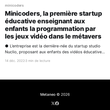
minicoders
Minicoders, la première startup
éducative enseignant aux
enfants la programmation par
les jeux vidéo dans le métavers
● L’entreprise est la dernière-née du startup studio
Nuclio, proposant aux enfants des vidéos éducatives,
des assistants virtuels et des expériences de jeu dans
14 déc. 2022
3 min de lecture
le métavers pour leur enseigner les bases de la
programmation informatique. ● La startup éducative
permet d'optimiser le temps d'écran des enfants
Metaneo
© 2026