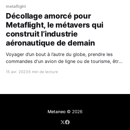
metaflight
Décollage amorcé pour
Metaflight, le métavers qui
construit l’industrie
aéronautique de demain
Voyager d’un bout à l’autre du globe, prendre les
commandes d'un avion de ligne ou de tourisme, être
élu PDG d’une compagnie aérienne, acheter et vendre
15 avr. 2023
5 min de lecture
des biens pour s’enrichir… De quoi faire rêver tous les
internautes et les passionnés... Et du rêve à
Metaneo
© 2026