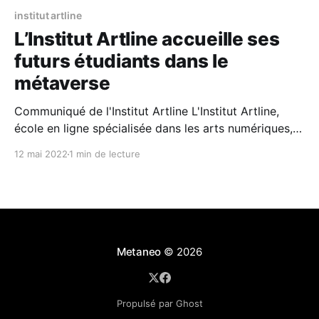
institut artline
L’Institut Artline accueille ses
futurs étudiants dans le
métaverse
Communiqué de l'Institut Artline L'Institut Artline,
école en ligne spécialisée dans les arts numériques,
organise pour la première fois, le 21 mai prochain,
12 mai 2022
1 min de lecture
ses journées portes ouvertes dans un monde 100 %
virtuel. De 10h30 à 17h30, les futurs étudiants sont
invités à rejoindre une plateforme leur
Metaneo
© 2026
Propulsé par Ghost