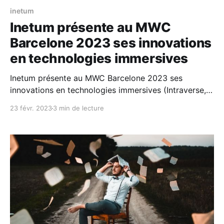
inetum
Inetum présente au MWC
Barcelone 2023 ses innovations
en technologies immersives
Inetum présente au MWC Barcelone 2023 ses
innovations en technologies immersives (Intraverse,
IA et Customer Experience) et ses offres aux
23 févr. 2023
3 min de lecture
opérateurs et fournisseurs de services de
communication Inetum sera présent au Mobile World
Congress (MWC) du 27 février au 2 mars 2023 à
Barcelone, l'événement le plus important