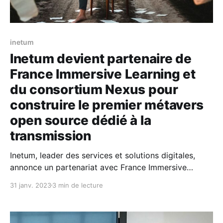
inetum
Inetum devient partenaire de
France Immersive Learning et
du consortium Nexus pour
construire le premier métavers
open source dédié à la
transmission
Inetum, leader des services et solutions digitales,
annonce un partenariat avec France Immersive
Learning et le consortium Nexus. L’objectif de ce
31 janv. 2023
3 min de lecture
projet et de ce consortium, lauréat DEFFINUM, est de
mettre à disposition un moteur d’environnements
virtuels permettant aux pédagogues de créer et