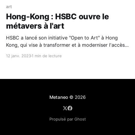
art
Hong-Kong : HSBC ouvre le
métavers à l'art
HSBC a lancé son initiative "Open to Art" à Hong
Kong, qui vise à transformer et à moderniser l'accès
aux arts et la façon dont les gens expérimentent
12 janv. 2023
1 min de lecture
différentes formes d'art et de culture. L'initiative
consistera à transformer Hong Kong en une
Metaneo
© 2026
Propulsé par Ghost