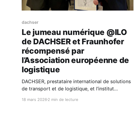
dachser
Le jumeau numérique @ILO
de DACHSER et Fraunhofer
récompensé par
l’Association européenne de
logistique
DACHSER, prestataire international de solutions
de transport et de logistique, et l’institut
Fraunhofer viennent d’être récompensés par
18 mars 2026
2 min de lecture
l’Association Européenne de Logistique (ELA)
pour leur jumeau numérique @ILO. Remise fin
février à Vienne, cette distinction salue l’un des
projets les plus avancés en matière d’innovation
logistique.