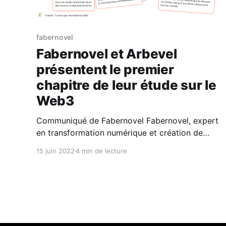
fabernovel
Fabernovel et Arbevel
présentent le premier
chapitre de leur étude sur le
Web3
Communiqué de Fabernovel Fabernovel, expert
en transformation numérique et création de
produits et de services innovants et Arbevel,
15 juin 2022
4 min de lecture
société de gestion indépendante publient le
premier chapitre de leur étude sur le Web3 “Le
Web3 et ses promesses”. Web3, NFT, métavers,
décentralisation… cette étude a pour objectif de
mettre en lumière,