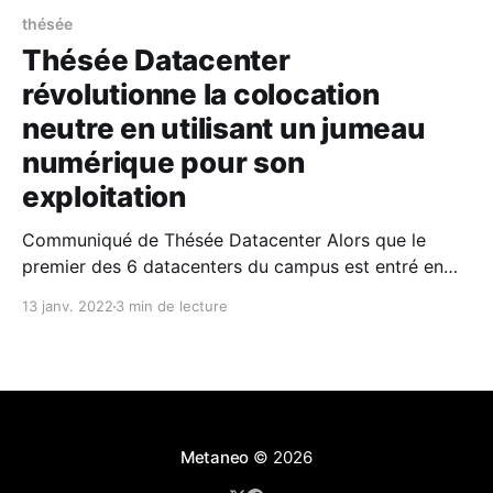
thésée
Thésée Datacenter
révolutionne la colocation
neutre en utilisant un jumeau
numérique pour son
exploitation
Communiqué de Thésée Datacenter Alors que le
premier des 6 datacenters du campus est entré en
exploitation, les clients de Thésée Datacenter
13 janv. 2022
3 min de lecture
bénéficient d'un accès complet à leur espace mais
également aux alarmes et aux mesures de
performances, y compris énergétiques, et peuvent
modéliser et évaluer les options
Metaneo
© 2026