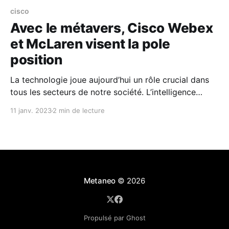
cisco
Avec le métavers, Cisco Webex
et McLaren visent la pole
position
La technologie joue aujourd’hui un rôle crucial dans
tous les secteurs de notre société. L’intelligence
artificielle, le cloud, la cybersécurité, le travail
11 janv. 2023
2 min de lecture
hybride… Elle est omniprésente. Dans les sports
automobiles, elle est souvent facteur de victoire. Et
au-delà de la technologie présente dans les
monoplaces, il est
Metaneo
© 2026
Propulsé par Ghost