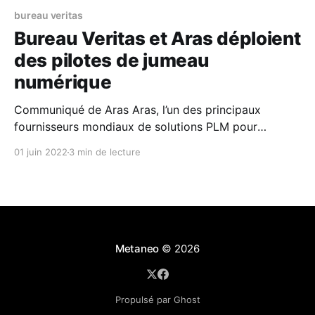
bureau veritas
Bureau Veritas et Aras déploient
des pilotes de jumeau
numérique
Communiqué de Aras Aras, l’un des principaux
fournisseurs mondiaux de solutions PLM pour
concevoir, construire et exploiter des produits
01 juin 2022
3 min de lecture
complexes, et Bureau Veritas, l'une des principales
sociétés de classification des navires et l'un des
principaux organismes de certification et de sécurité
offshore, annoncent qu'
Metaneo
© 2026
Propulsé par Ghost