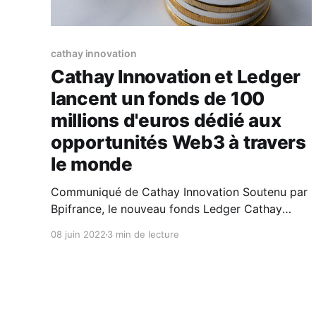
cathay innovation
Cathay Innovation et Ledger
lancent un fonds de 100
millions d'euros dédié aux
opportunités Web3 à travers
le monde
Communiqué de Cathay Innovation Soutenu par
Bpifrance, le nouveau fonds Ledger Cathay
Capital soutiendra les fondateurs et les
08 juin 2022
3 min de lecture
entrepreneurs en phase d'amorçage qui
construisent un avenir digital sécurisé et
décentralisé pour connecter le prochain milliard
d’utilisateurs Cathay Innovation et Ledger
annoncent aujourd'hui le lancement d&