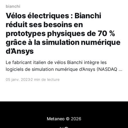
bianchi
Vélos électriques : Bianchi
réduit ses besoins en
prototypes physiques de 70 %
grâce à la simulation numérique
d’Ansys
Le fabricant italien de vélos Bianchi intègre les
logiciels de simulation numérique d’Ansys (NASDAQ :
ANSS) afin d’optimiser la conception de ses vélos de
05 janv. 2023
2 min de lecture
route classiques et électriques. Ces solutions lui
permettent de diminuer les besoins en prototypes
physiques de 70 %, de réduire les coûts de
développement et d’
Metaneo
© 2026