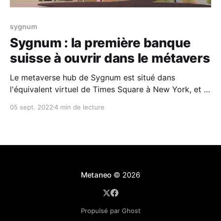
sygnum
Sygnum : la première banque
suisse à ouvrir dans le métavers
Le metaverse hub de Sygnum est situé dans
l'équivalent virtuel de Times Square à New York, et il
comprend une réceptionniste CryptoPunk, une
05 sept. 2022
4 min de lecture
galerie interactive NFT et un espace événementiel. Le
lancement public officiel et l'événement livestream
dans Decentraland auront lieu le 27 septembre 2022
à
Metaneo
© 2026
Propulsé par Ghost