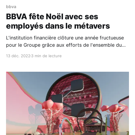
bbva
BBVA fête Noël avec ses
employés dans le métavers
L'institution financière clôture une année fructueuse
pour le Groupe grâce aux efforts de l'ensemble du
personnel et pour fêter cela, elle a déplacé la fête de
13 déc. 2022
3 min de lecture
Noël avec ses employés dans le métavers. Dans le
monde réel, des activités de volontariat, des stands
de charité et