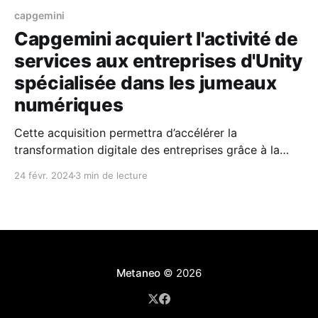
capgemini
Capgemini acquiert l'activité de
services aux entreprises d'Unity
spécialisée dans les jumeaux
numériques
Cette acquisition permettra d’accélérer la
transformation digitale des entreprises grâce à la
technologie 3D en temps réel.
24 févr. 2024
3 min de lecture
Capgemini et Unity (NYSE: U), la plateforme leader
en création et d’exploitation de contenu 3D interactif
en temps réel (3DTR), annoncent aujourd’hui étendre
leur alliance stratégique, qui verra Capgemini faire
Metaneo
© 2026